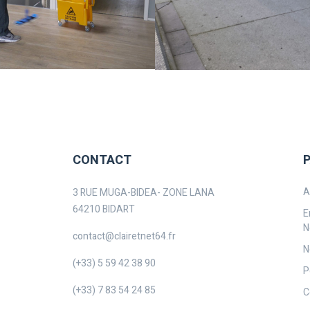
CONTACT
A
3 RUE MUGA-BIDEA- ZONE LANA
64210 BIDART
E
N
contact@clairetnet64.fr
N
(+33) 5 59 42 38 90
P
(+33) 7 83 54 24 85
C